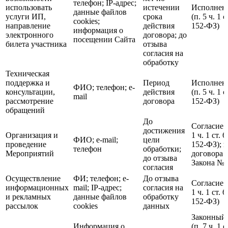
телефон; IP-адрес;
использовать
истечении
Исполнени
данные файлов
услуги ИП,
срока
(п. 5 ч. 1 
cookies;
направление
действия
152-ФЗ)
информация о
электронного
договора; до
посещении Сайта
билета участника
отзыва
согласия на
обработку
Техническая
поддержка и
Период
Исполнени
ФИО; телефон; e-
консультации,
действия
(п. 5 ч. 1 
mail
рассмотрение
договора
152-ФЗ)
обращений
До
Согласие с
достижения
Организация и
1 ч. 1 ст.
ФИО; e-mail;
цели
проведение
152-ФЗ); 
телефон
обработки;
Мероприятий
договора (п
до отзыва
Закона № 
согласия
Осуществление
ФИ; телефон; e-
До отзыва
Согласие с
информационных
mail; IP-адрес;
согласия на
1 ч. 1 ст.
и рекламных
данные файлов
обработку
152-ФЗ)
рассылок
cookies
данных
Законный
Информация о
(п. 7 ч. 1 с