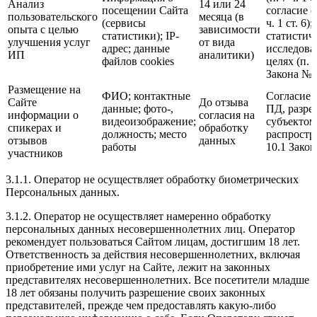
Анализ
14 или 24
посещении Сайта
согласие с
пользовательского
месяца (в
(сервисы
ч. 1 ст. 6)
опыта с целью
зависимости
статистики); IP-
статистич
улучшения услуг
от вида
адрес; данные
исследова
ИП
аналитики)
файлов cookies
целях (п. 9
Закона № 
Размещение на
ФИО; контактные
Согласие 
Сайте
До отзыва
данные; фото-,
ПД, разр
информации о
согласия на
видеоизображение;
субъектом
спикерах и
обработку
должность; место
распростра
отзывов
данных
работы
10.1 Зако
участников
3.1.1. Оператор не осуществляет обработку биометрических
Персональных данных.
3.1.2. Оператор не осуществляет намеренно обработку
персональных данных несовершеннолетних лиц. Оператор
рекомендует пользоваться Сайтом лицам, достигшим 18 лет.
Ответственность за действия несовершеннолетних, включая
приобретение ими услуг на Сайте, лежит на законных
представителях несовершеннолетних. Все посетители младше
18 лет обязаны получить разрешение своих законных
представителей, прежде чем предоставлять какую-либо