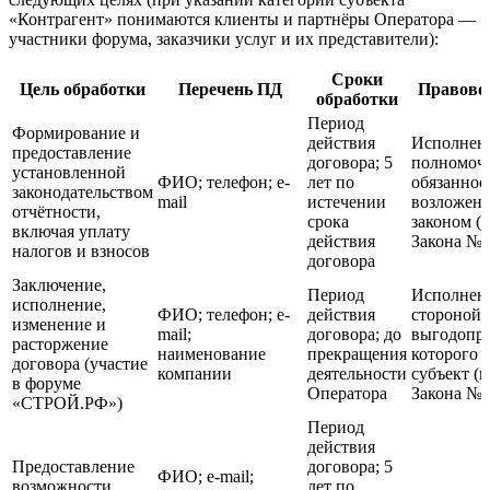
«Контрагент» понимаются клиенты и партнёры Оператора —
участники форума, заказчики услуг и их представители):
Сроки
Цель обработки
Перечень ПД
Правовое
обработки
Период
Формирование и
действия
Исполнен
предоставление
договора; 5
полномоч
установленной
ФИО; телефон; e-
лет по
обязаннос
законодательством
mail
истечении
возложен
отчётности,
срока
законом (п.
включая уплату
действия
Закона № 
налогов и взносов
договора
Заключение,
Период
Исполнени
исполнение,
ФИО; телефон; e-
действия
стороной/
изменение и
mail;
договора; до
выгодопри
расторжение
наименование
прекращения
которого 
договора (участие
компании
деятельности
субъект (п.
в форуме
Оператора
Закона № 
«СТРОЙ.РФ»)
Период
действия
Предоставление
договора; 5
ФИО; e-mail;
возможности
лет по