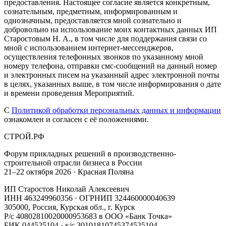
предоставления. Настоящее согласие является конкретным,
сознательным, предметным, информированным и
однозначным, предоставляется мной сознательно и
добровольно на использование моих контактных данных ИП
Старостовым Н. А., в том числе для поддержания связи со
мной с использованием интернет-мессенджеров,
осуществления телефонных звонков по указанному мной
номеру телефона, отправки смс-сообщений на данный номер
и электронных писем на указанный адрес электронной почты
в целях, указанных выше, в том числе информирования о дате
и времени проведения Мероприятий.
С
Политикой обработки персональных данных и информации
ознакомлен и согласен с её положениями.
СТРОЙ
.
РФ
Форум прикладных решений в производственно-
строительной отрасли бизнеса в России
21–22 октября 2026 · Красная Поляна
ИП Старостов Николай Алексеевич
ИНН 463249960356 · ОГРНИП 324460000040639
305000, Россия, Курская обл., г. Курск
Р/с 40802810020000953683 в ООО «Банк Точка»
БИК 044525104 · к/с 30101810745374525104